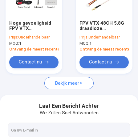
Fabrieksreis
Kwaliteitscontrole
Hoge gevoeligheid
FPV VTX 48CH 5.8G
FPV VTX
draadloze
Contacteer ons
ondersteunt 6,1 tot
videotransmitter
Prijs:
Onderhandelbaar
Prijs:
Onderhandelbaar
7,2 GHz breed
met MMCX-
MOQ:
1
MOQ:
1
frequentiebereik 64
antenneconnector
Vraag een offerte aan
kanalen en CVBS
en aluminiumalloy-
Ontvang de meest recente Prijs
Ontvang de meest recente Prij
analoge video-
warmteafvoerventilator
uitgang met lage
Contact nu
Contact nu
latentie
FPV-VTX
Bekijk meer
De videozender van FPV
Analoog videotransmitter
Laat Een Bericht Achter
We Zullen Snel Antwoorden
IP Mesh-radio
De Videozender van COFDM