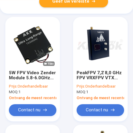
Geef uw vereiste
5W FPV Video Zender
PeakFPV 7,2 ̊8,0 GHz
Module 5.8-6.0GHz
FPV VRXFPV VTX
Analoog voor Drone
videotransmitter
Prijs:
Onderhandelbaar
Prijs:
Onderhandelbaar
Accessoires
met compact
MOQ:
1
MOQ:
1
ontwerp en
koelsysteem dat
Ontvang de meest recente Prijs
Ontvang de meest recente Prij
videofeed biedt aan
FPV-dronepiloten en
Contact nu
Contact nu
-liefhebbers