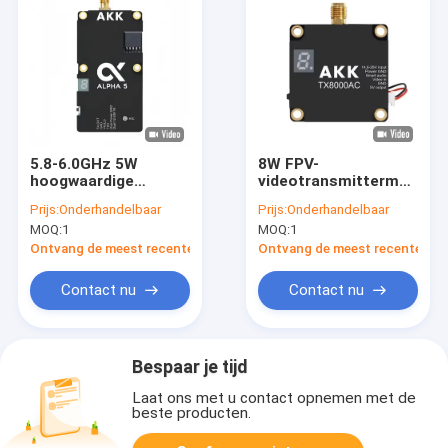
5.8-6.0GHz 5W
8W FPV-
hoogwaardige
videotransmittermodule
analoge
4,9-6,0 GHz analoog
Prijs:
Onderhandelbaar
Prijs:
Onderhandelbaar
videotransmitter
voor drone-
MOQ:
1
MOQ:
1
voor
accessoires
langeafstandsdrones
Ontvang de meest recente Prijs
Ontvang de meest recente Prij
Contact nu
Contact nu
Bespaar je tijd
Laat ons met u contact opnemen met de
beste producten.