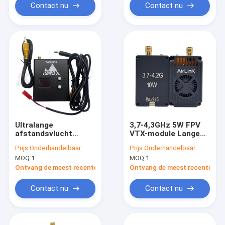
Beeldoverdracht
Contact nu
Contact nu
Lage latentie
Ultralange
3,7-4,3GHz 5W FPV
afstandsvlucht
VTX-module Lange
PeakFPV 7.8-8G R78
afstand draadloze
Prijs:
Onderhandelbaar
Prijs:
Onderhandelbaar
VRX Drone-
transmissie AL4305
MOQ:
1
MOQ:
1
accessoire Video-
ontvanger FPV VRX-
Ontvang de meest recente Prijs
Ontvang de meest recente Prij
onderdelen 7200 MHz
- 8000 MHz 40CH
Contact nu
Contact nu
beeldoverdracht