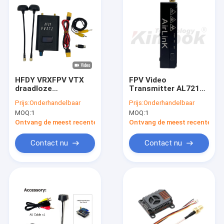
HFDY VRXFPV VTX
FPV Video
draadloze
Transmitter AL7210
videozender met een
6,1 tot 7,2 GHz 10W
Prijs:
Onderhandelbaar
Prijs:
Onderhandelbaar
hoog
Ultra Breedband 64
MOQ:
1
MOQ:
1
transmissiekracht en
Kanalen IRC Tramp
een lage latentie
Remote Control voor
Ontvang de meest recente Prijs
Ontvang de meest recente Prij
geschikt voor drone
langeafstandsvluchten
racing en inspectie
Contact nu
Contact nu
Thuis
Producten
Over ons