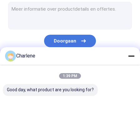
De videoontvanger van COFDM
Rf-Antenne
Doorgaan
Charlene
Onze Categorieën
1:39 PM
Good day, what product are you looking for?
FPV-VTX
De videozender van
Analoog
FPV
videotransmit