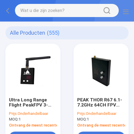
Alle Producten
(555)
Ultra Long Range
PEAK THOR R67 6.1-
Flight PeakFPV 3-
7.2GHz 64CH FPV
4.9G R35 VRX Drone
Video Ontvanger
Prijs:
Onderhandelbaar
Prijs:
Onderhandelbaar
Accessory Video
voor Drones met
MOQ:
1
MOQ:
1
Receiver Parts FPV
Stabiel Signaal over
VRX 3000MHz-
Lange Afstand
Ontvang de meest recente Prijs
Ontvang de meest recente Prij
4938MHz 40CH