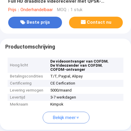
Full HD draadloze videoreceiver met QPSK-
constellatie en NF RF-interface
Prijs：Onderhandelbaar
MOQ：1 stuk
Beste prijs
Contact nu
Productomschrijving
,
De videoontvanger van COFDM
Hoog licht
,
De Videozender van COFDM
COFDM-ontvanger
Betalingscondities
T/T, Paypal, Alipay
Certificering
CE Cerfication
Levering vermogen
5000/maand
Levertijd
3-7 werkdagen
Merknaam
Kimpok
Bekijk meer