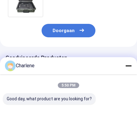
draadloze videoreceiver met QPSK-
constellatie en NF RF-interface
Doorgaan
Geadviseerde Producten
Charlene
5:50 PM
Good day, what product are you looking for?
1080P/720P Video
17 inch Monitor
300-4400Mhz
Resolutie 4 Kanalen
Eenkanaals COFDM
COFDM HD
COFDM HD Video
draadloze
draadloze
Transmitter
videoreceiver met
videoreceiver 
Outdoor Wireless AV
High Definition AV-
receiver met d