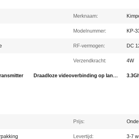
Merknaam:
Kimp
Modelnummer:
KP-
e
RF-vermogen:
DC 1
Verzendkracht:
4W
ransmitter
Draadloze videoverbinding op lange afstand
Prijs:
Onde
rpakking
Levertijd:
3-7 