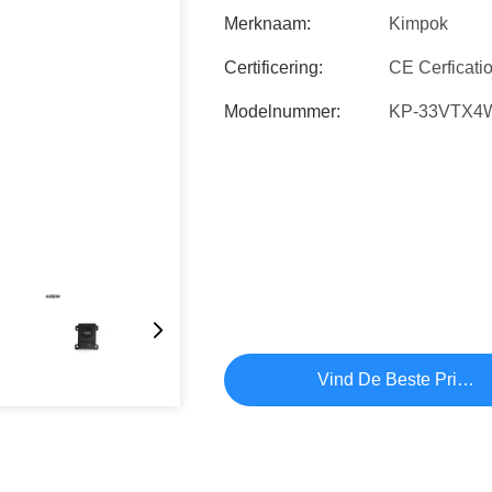
Merknaam:
Kimpok
Certificering:
CE Cerficati
Modelnummer:
KP-33VTX4
Vind De Beste Prijs