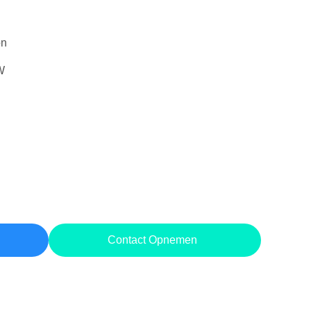
on
W
Contact Opnemen