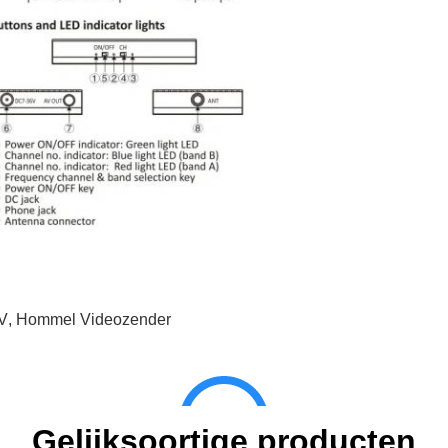
V
,
Hommel Videozender
Gelijksoortige producten