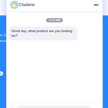
Charlene
1:37 PM
Good day, what product are you looking 
e Grootste R & D En Productie FPV VTX
for?
everancier In China