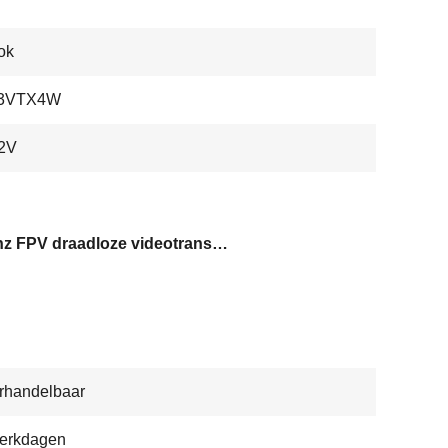
ok
33VTX4W
2V
3.3Ghz FPV draadloze videotransmitter
rhandelbaar
werkdagen