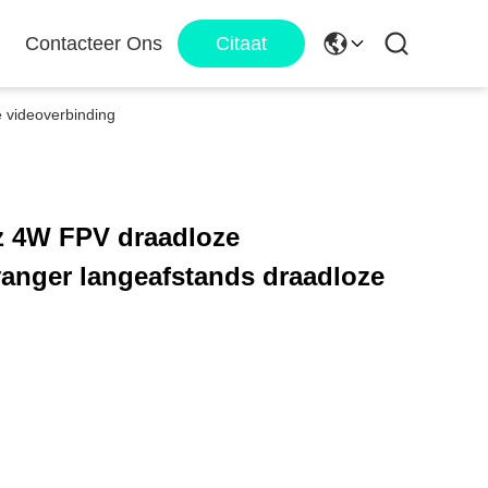
Contacteer Ons
Citaat
 videoverbinding
z 4W FPV draadloze
vanger langeafstands draadloze