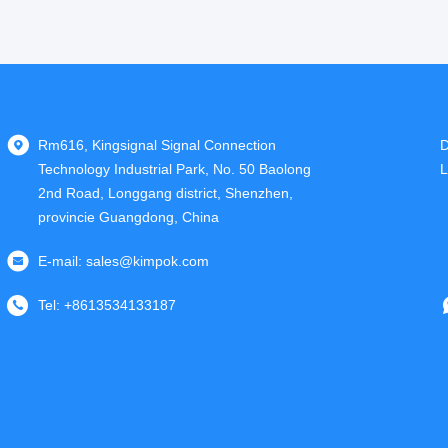
Rm616, Kingsignal Signal Connection
D
Technology Industrial Park, No. 50 Baolong
L
2nd Road, Longgang district, Shenzhen,
provincie Guangdong, China
E-mail:
sales@kimpok.com
Tel:
+8613534133187