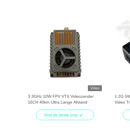
Video
Video
G 5.8G
3.3GHz 10W FPV VTX Videozender
1.2G 5W
ideo
16CH 40km Ultra Lange Afstand
Video T
Module
Vind de beste prijs