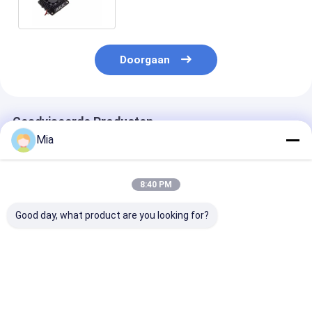
80CHs
Doorgaan
Geadviseerde Producten
Mia
8:40 PM
Good day, what product are you looking for?
Kimpok 5.8GHz 2.5W
Hoogfrequente FPV-
5.8G VTX
64CH Krachtige
videotransmitter
1W/2.5W/5W/
Videotransmitter
7.2G 4W VTX 64
Hoge Vermoge
Module 4884-
kanalen voor
VTX 5.8Ghz 8
6005MHz
beeldoverdracht
voor RC Drone
Beste prijs
Beste prijs
Beste pri
door drones
Zender