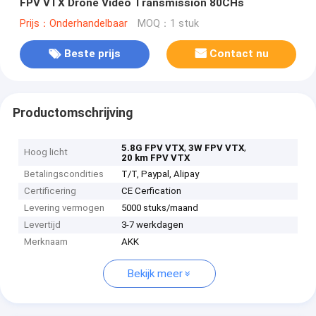
FPV VTX Drone Video Transmission 80CHs
Prijs：Onderhandelbaar
MOQ：1 stuk
Beste prijs
Contact nu
Productomschrijving
,
,
5.8G FPV VTX
3W FPV VTX
Hoog licht
20 km FPV VTX
Betalingscondities
T/T, Paypal, Alipay
Certificering
CE Cerfication
Levering vermogen
5000 stuks/maand
Levertijd
3-7 werkdagen
Merknaam
AKK
Bekijk meer