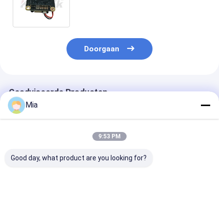
Video Transmitter en Receiver
voor Audio Video Transmission
Doorgaan
Geadviseerde Producten
Mia
9:53 PM
Good day, what product are you looking for?
Kimpok 5.8GHz 2.5W
Hoogfrequente FPV-
5.8G VTX
64CH Krachtige
videotransmitter
1W/2.5W/5W/
Videotransmitter
7.2G 4W VTX 64
Hoge Vermoge
Module 4884-
kanalen voor
VTX 5.8Ghz 8
6005MHz
beeldoverdracht
voor RC Drone