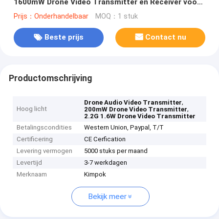
1600mW Drone Video Transmitter en Receiver voor
Audio Video Transmission
Prijs：Onderhandelbaar
MOQ：1 stuk
Beste prijs
Contact nu
Productomschrijving
,
Drone Audio Video Transmitter
Hoog licht
,
200mW Drone Video Transmitter
2.2G 1.6W Drone Video Transmitter
Betalingscondities
Western Union, Paypal, T/T
Certificering
CE Cerfication
Levering vermogen
5000 stuks per maand
Levertijd
3-7 werkdagen
Merknaam
Kimpok
Bekijk meer