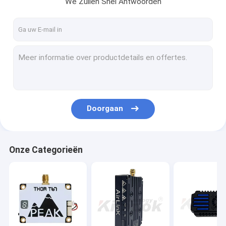
We Zullen Snel Antwoorden
Fabrieksreis
Kwaliteitscontrole
Contacteer ons
Vraag een offerte aan
Doorgaan
FPV-VTX
De videozender van FPV
Onze Categorieën
Analoog videotransmitter
IP Mesh-radio
De Videozender van COFDM