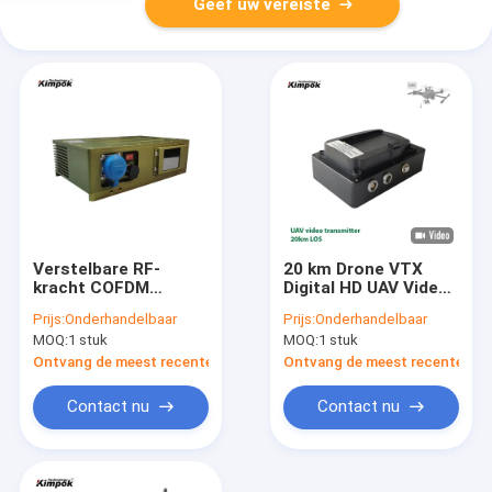
Geef uw vereiste
Verstelbare RF-
20 km Drone VTX
kracht COFDM
Digital HD UAV Video
draadloze audio-
Transmitter AES
Prijs:
Onderhandelbaar
Prijs:
Onderhandelbaar
video-zender en -
Encryption HD-MI
MOQ:
1 stuk
MOQ:
1 stuk
ontvanger met
Input
AES128/256-bits
Ontvang de meest recente Prijs
Ontvang de meest recente Prij
encryptie
Contact nu
Contact nu