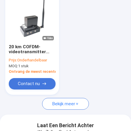
20 km COFDM-
videotransmitter
voor UAV-verzending
Prijs:
Onderhandelbaar
op lange afstand
MOQ:
1 stuk
Ontvang de meest recente Prijs
Contact nu
Thuis
Bekijk meer
Producten
Over ons
Laat Een Bericht Achter