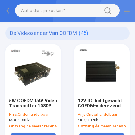
De Videozender Van COFDM
(45)
5W COFDM UAV Video
12V DC lichtgewicht
Transmitter 1080P
COFDM-video-zender
HD Long Range
AHD draadloze audio-
Prijs:
Onderhandelbaar
Prijs:
Onderhandelbaar
Wireless AV Sender
video-zender 200mW
MOQ:
1 stuk
MOQ:
1 stuk
voor Drone
hoge resolutie 1080p
Transmission 40W
60fps
Ontvang de meest recente Prijs
Ontvang de meest recente Prij
Consumptie 64QAM