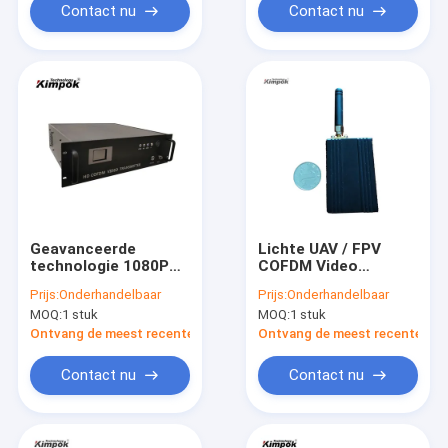
Contact nu
Contact nu
Geavanceerde
Lichte UAV / FPV
technologie 1080P
COFDM Video
HD digitale draadloze
Transmitter 1080P
Prijs:
Onderhandelbaar
Prijs:
Onderhandelbaar
videozender en -
AHD Wireless AV
MOQ:
1 stuk
MOQ:
1 stuk
ontvanger met H.264
Sender met 12V DC
compressie AV-
en H.265/H.264 Video
Ontvang de meest recente Prijs
Ontvang de meest recente Prij
communicatie
Encoding
Contact nu
Contact nu