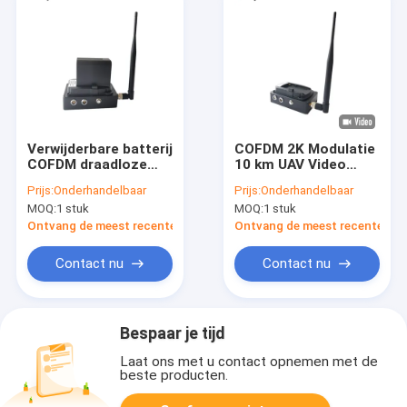
Verwijderbare batterij
COFDM 2K Modulatie
COFDM draadloze
10 km UAV Video
videotransmitter
Transmitter HD
Prijs:
Onderhandelbaar
Prijs:
Onderhandelbaar
voor noodgevallen
Lichte draadloze
MOQ:
1 stuk
MOQ:
1 stuk
AES 128 bits
gegevensverbinding
Encryption Low
met 1W RF Power
Ontvang de meest recente Prijs
Ontvang de meest recente Prij
Latency COFDM
modulatie
Contact nu
Contact nu
Bespaar je tijd
Laat ons met u contact opnemen met de
beste producten.