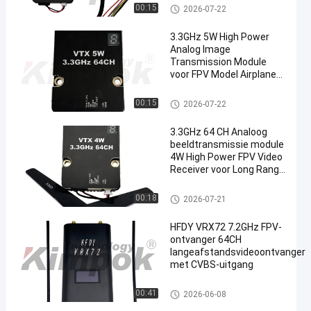
FPV-VTX
00:15
2026-07-22
3.3GHz 5W High Power
Analog Image
Transmission Module
voor FPV Model Airplane
en
en Racing Machine
Accessories Factory
FPV-VTX
00:15
2026-07-22
Direct Sale
3.3GHz 64 CH Analoog
beeldtransmissie module
4W High Power FPV Video
Receiver voor Long Range
Drone Accessoires
FPV-VTX
00:18
2026-07-21
HFDY VRX72 7.2GHz FPV-
ontvanger 64CH
langeafstandsvideoontvanger
met CVBS-uitgang
FPV-VTX
00:41
2026-06-08