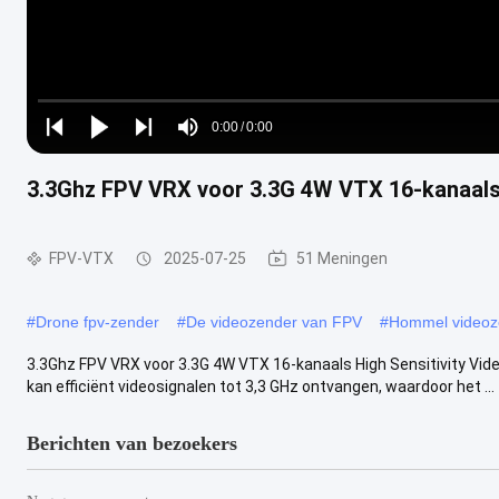
Loaded
:
0%
0:00
/
0:00
Play
Play
Play
Mute
Current
Duration
next
next
3.3Ghz FPV VRX voor 3.3G 4W VTX 16-kanaals 
Time
FPV-VTX
2025-07-25
51 Meningen
#
Drone fpv-zender
#
De videozender van FPV
#
Hommel videoz
3.3Ghz FPV VRX voor 3.3G 4W VTX 16-kanaals High Sensitivity Vide
kan efficiënt videosignalen tot 3,3 GHz ontvangen, waardoor het ...
Berichten van bezoekers