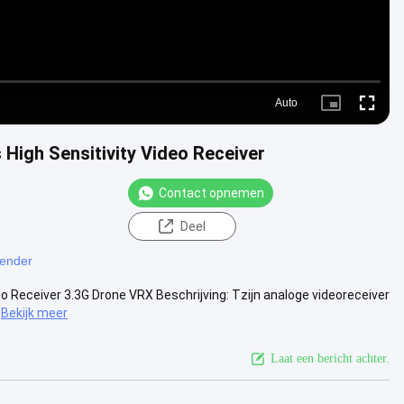
Auto
Picture-
Fullscre
in-
Picture
High Sensitivity Video Receiver
Contact opnemen
Deel
ender
o Receiver 3.3G Drone VRX Beschrijving: Tzijn analoge videoreceiver
Bekijk meer
Laat een bericht achter.