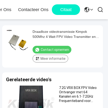
r Ons
Contacteer Ons
Citaat
Draadloze videotransmissie Kimpok
500Mhz 4 Watt FPV Video Transmitter en
Receiver 40km Ultra Long Range Video
Link
Contact opnemen
Meer informatie
Gerelateerde video's
7.2G VRX BOX FPV Video
Ontvanger met 64
Kanalen en 6.1-7.2GHz
Frequentieband voor
Stabiele Drone