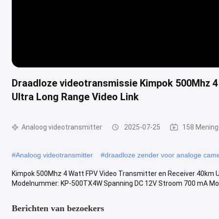
Draadloze videotransmissie Kimpok 500Mhz 4
Ultra Long Range Video Link
Analoog videotransmitter
2025-07-25
158 Mening
#
Analoog videotransmitter
#
draadloze zender voor analoge came
Kimpok 500Mhz 4 Watt FPV Video Transmitter en Receiver 40km Ul
Modelnummer: KP-500TX4W Spanning DC 12V Stroom 700 mA Modul
Berichten van bezoekers