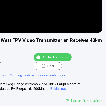
 Watt FPV Video Transmitter en Receiver 40km
Contact opnemen
en
Deel
ra's
#
analoge videozender en -ontvanger
tra Long Range Wireless Video Link VTXSpEcificatie:
atie FM Frequentie 500Mhz.....
Bekijk meer
Laat een bericht achter.