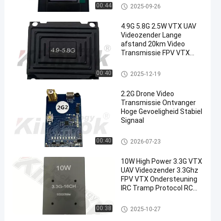
Transmissie
FPV-VTX
00:44
2025-09-26
4.9G 5.8G 2.5W VTX UAV
Videozender Lange
afstand 20km Video
Transmissie FPV VTX
voor RC Drone
FPV-VTX
00:40
2025-12-19
2.2G Drone Video
Transmissie Ontvanger
Hoge Gevoeligheid Stabiel
Signaal
Analoog videotransmitter
00:40
2026-07-23
10W High Power 3.3G VTX
UAV Videozender 3.3Ghz
FPV VTX Ondersteuning
IRC Tramp Protocol RC
Drone
Analoog videotransmitter
00:38
2025-10-27