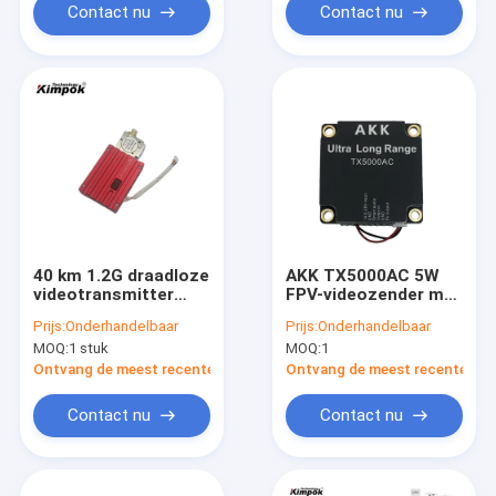
transmissie
videoport
Contact nu
Contact nu
40 km 1.2G draadloze
AKK TX5000AC 5W
videotransmitter
FPV-videozender met
1.2Ghz FPV VTX 8W
96-kanaal en 4.9G ∼
Prijs:
Onderhandelbaar
Prijs:
Onderhandelbaar
RF Power Long Range
6G-frequentie voor
MOQ:
1 stuk
MOQ:
1
Transmission voor
toepassingen met
drone
drones op lange
Ontvang de meest recente Prijs
Ontvang de meest recente Prij
afstand
Contact nu
Contact nu