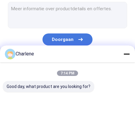
De videoontvanger van COFDM
Rf-Antenne
Doorgaan
Charlene
Onze Categorieën
7:14 PM
Good day, what product are you looking for?
FPV-VTX
De videozender van
Analoog
FPV
videotransmit