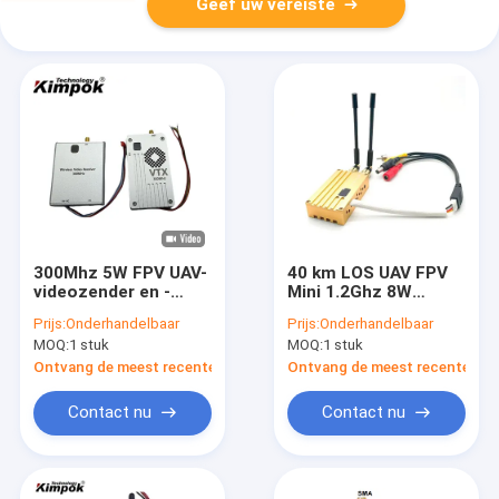
Geef uw vereiste
300Mhz 5W FPV UAV-
40 km LOS UAV FPV
videozender en -
Mini 1.2Ghz 8W
ontvanger voor
draadloze
Prijs:
Onderhandelbaar
Prijs:
Onderhandelbaar
beeldoverdracht
videotransmitter
MOQ:
1 stuk
MOQ:
1 stuk
door drones
met 8 kanalen
Ontvang de meest recente Prijs
Ontvang de meest recente Prij
Contact nu
Contact nu