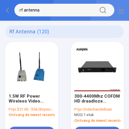
Rf Antenna
(120)
1.5W RF Power
300-4400Mhz COFDM
Wireless Video
HD draadloze
Transmission 1.4Ghz
videoreceiver RF AV-
Prijs:
$21.00 - $56.00/pieces
Prijs:
Onderhandelbaar
1.5Ghz 1.6Ghz
receiver met door de
Ontvang de meest recente Prijs
MOQ:
1 stuk
Videozender en -
gebruiker
ontvanger voor
gedefinieerde AES-
Ontvang de meest recente Prij
grafische
encryptie en BNC-