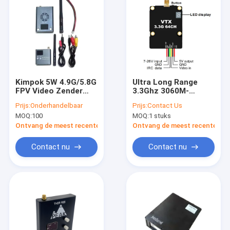
Kimpok 5W 4.9G/5.8G
Ultra Long Range
FPV Video Zender
3.3Ghz 3060M-
Ontvanger Systeem
3500Mhz 64CH 7W
Prijs:
Onderhandelbaar
Prijs:
Contact Us
voor Drones
((Switchable Power
MOQ:
100
MOQ:
1 stuks
2000mW/7000mW)
VTX
Ontvang de meest recente Prijs
Ontvang de meest recente Prij
Contact nu
Contact nu
Thuis
Producten
Over ons