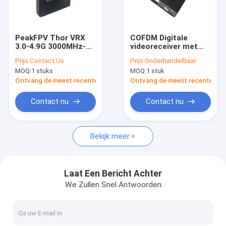
Fabrieksreis
Kwaliteitscontrole
PeakFPV Thor VRX
COFDM Digitale
3.0-4.9G 3000MHz-
videoreceiver met
Contacteer ons
4938MHz 40CH
HD-uitgang DH-MI SDI
Prijs:
Contact Us
Prijs:
Onderhandelbaar
95dBm R35 voor
CVBS Frequentie
MOQ:
1 stuks
MOQ:
1 stuk
Ultra Long Range
Invoerbereik
Vraag een offerte aan
Vlucht
300MHz-4700MHz
Ontvang de meest recente Prijs
Ontvang de meest recente Prij
Private Mold Klein
Contact nu
Contact nu
FPV-VTX
Bekijk meer
De videozender van FPV
Analoog videotransmitter
Laat Een Bericht Achter
We Zullen Snel Antwoorden
IP Mesh-radio
De Videozender van COFDM