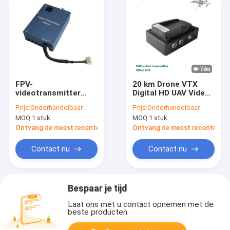
FPV-
20 km Drone VTX
videotransmitter
Digital HD UAV Video
Draadloze
Transmitter AES
Prijs:
Onderhandelbaar
Prijs:
Onderhandelbaar
videotransmissie
Encryption HD-MI
MOQ:
1 stuk
MOQ:
1 stuk
600Mhz Ultra lange
Input
afstand 8 kanalen 2
Ontvang de meest recente Prijs
Ontvang de meest recente Prij
Watt RF-vermogen
voor 20 km
Contact nu
Contact nu
Bespaar je tijd
Laat ons met u contact opnemen met de
beste producten.