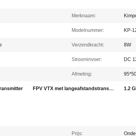
Merknaam:
Kimp
Modelnummer:
KP-
e
Verzendkracht:
8W
Stroominvoer:
DC 1
Afmeting:
95*5
ransmitter
FPV VTX met langeafstandstransmissie
1.2 
Prijs:
Onde