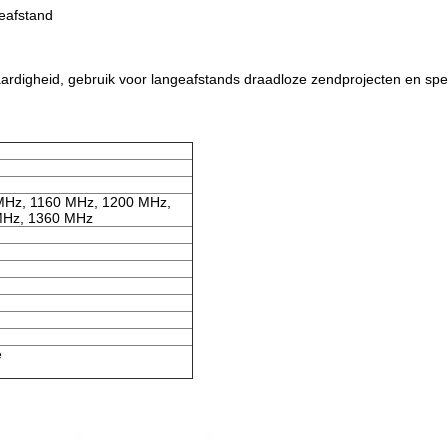
ieafstand
rdigheid, gebruik voor langeafstands draadloze zendprojecten en specia
 MHz, 1160 MHz, 1200 MHz,
MHz, 1360 MHz
e