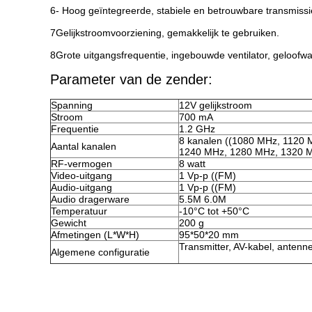
6- Hoog geïntegreerde, stabiele en betrouwbare transmiss
7Gelijkstroomvoorziening, gemakkelijk te gebruiken.
8Grote uitgangsfrequentie, ingebouwde ventilator, geloofwaa
Parameter van de zender:
Spanning
12V gelijkstroom
Stroom
700 mA
Frequentie
1.2 GHz
8 kanalen ((1080 MHz, 1120
Aantal kanalen
1240 MHz, 1280 MHz, 1320 
RF-vermogen
8 watt
Video-uitgang
1 Vp-p ((FM)
Audio-uitgang
1 Vp-p ((FM)
Audio dragerware
5.5M 6.0M
Temperatuur
-10°C tot +50°C
Gewicht
200 g
Afmetingen (L*W*H)
95*50*20 mm
Transmitter, AV-kabel, antenn
Algemene configuratie