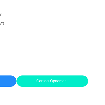
on
WR
Contact Opnemen