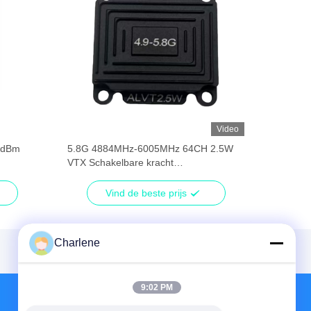
Video
5dBm
5.8G 4884MHz-6005MHz 64CH 2.5W
VTX Schakelbare kracht
25mW/400mW/800m/1500mW/2500mW
UAV VTX
Vind de beste prijs
Charlene
9:02 PM