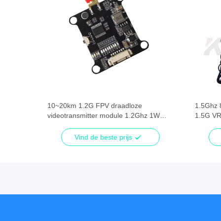
Video
oze
10~20km 1.2G FPV draadloze
1.5Ghz 
videotransmitter module 1.2Ghz 1W
1.5G VR
dule
VTX Long Range Digital Transmission
Video T
Vind de beste prijs