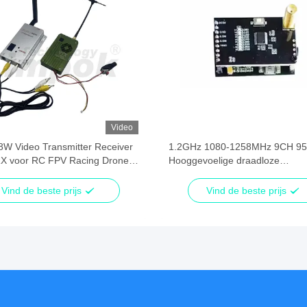
Video
8W Video Transmitter Receiver
1.2GHz 1080-1258MHz 9CH 9
X voor RC FPV Racing Drone
Hooggevoelige draadloze
ransmission High power VTX
videoreceivermodule
Vind de beste prijs
Vind de beste prijs