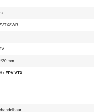
ok
12VTX8WR
2V
0*20 mm
GHz FPV VTX
rhandelbaar