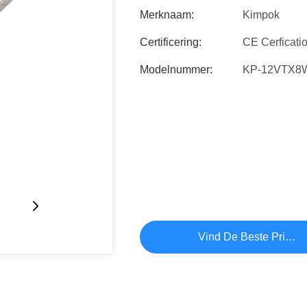
Merknaam:
Kimpok
Certificering:
CE Cerficati
Modelnummer:
KP-12VTX8
Vind De Beste Prijs