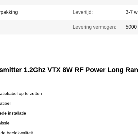
rpakking
Levertijd:
3-7 
Levering vermogen:
5000
nsmitter 1.2Ghz VTX 8W RF Power Long Ran
iekabel op te zetten
atibel
de installatie
issie
de beeldkwaliteit