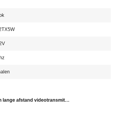
ok
2TX5W
2V
hz
nalen
60 km lange afstand videotransmitter voor drones