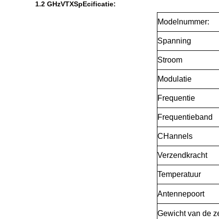
1.2 GHz
V
TX
Sp
Ecificatie:
Modelnummer:
Spanning
Stroom
Modulatie
Frequentie
Frequentieband
C
Hannels
Verzendkracht
Temperatuur
Antennepoort
Gewicht van de z