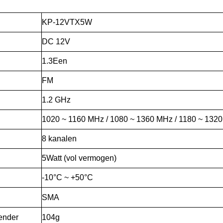
KP-
12V
TX
5
W
DC 12V
1.3
Een
F
M
1.2 GHz
1020 ~ 1160 MHz / 1080 ~ 1360 MHz / 1180 ~ 132
8 kanalen
5
Watt
(vol vermogen)
-10°C ~ +50°C
SMA
ender
104
g