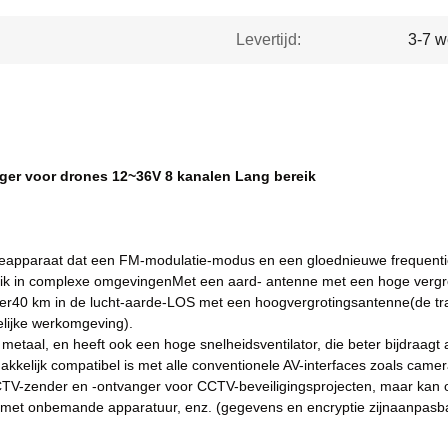
Levertijd:
3-7 
ger voor drones 12~36V 8 kanalen Lang bereik
eapparaat dat een FM-modulatie-modus en een gloednieuwe frequentie 
uik in complexe omgevingenMet een aard- antenne met een hoge vergrot
er
4
0 km in de lucht-aarde-LOS
met een hoogvergrotingsantenne
(de t
elijke werkomgeving).
metaal, en heeft ook een hoge snelheidsventilator, die beter bijdraagt
akkelijk compatibel is met alle conventionele AV-interfaces zoals came
CTV-zender en -ontvanger voor CCTV-beveiligingsprojecten, maar kan 
n met onbemande apparatuur, enz. (
gegevens en encryptie zijn
aanpasb