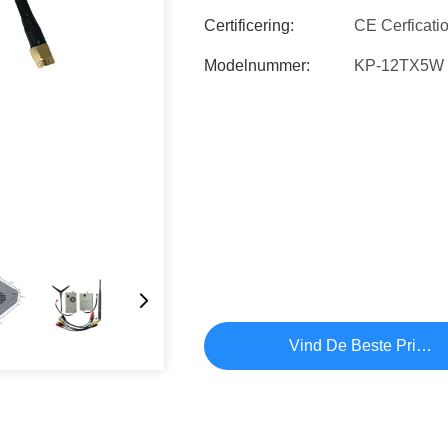
Certificering:
CE Cerficati
Modelnummer:
KP-12TX5W
Vind De Beste Prijs