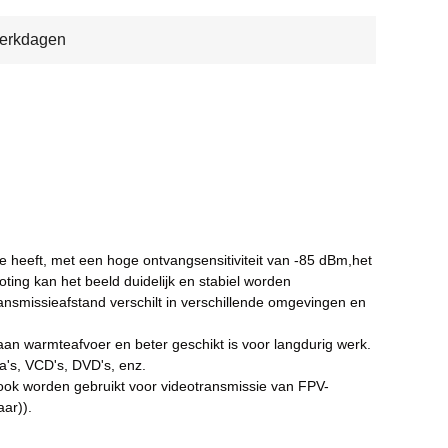
werkdagen
heeft, met een hoge ontvangsensitiviteit van -85 dBm,het
ing kan het beeld duidelijk en stabiel worden
ransmissieafstand verschilt in verschillende omgevingen en
 aan warmteafvoer en beter geschikt is voor langdurig werk.
ra's, VCD's, DVD's, enz.
ook worden gebruikt voor videotransmissie van FPV-
aar
)).