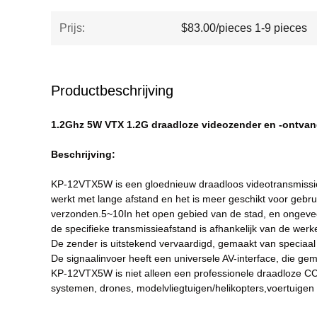
Prijs:
$83.00/pieces 1-9 pieces
Productbeschrijving
1.2Ghz 5W VTX 1.2G draadloze videozender en -ontvan
Beschrijving:
KP-12
V
TX
5
W is een gloednieuw draadloos videotransmissi
werkt met lange afstand en het is meer geschikt voor gebr
verzonden.
5
~
10
In het open gebied van de stad, en ongeve
de specifieke transmissieafstand is afhankelijk van de werk
De zender is uitstekend vervaardigd, gemaakt van speciaal 
De signaalinvoer heeft een universele AV-interface, die gem
KP-12
V
TX5W is niet alleen een professionele draadloze C
systemen, drones, modelvliegtuigen/helikopters,voertuige