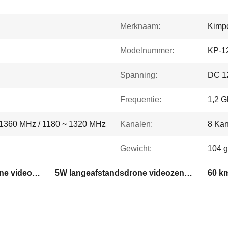
Merknaam:
Kimp
Modelnummer:
KP-1
Spanning:
DC 1
Frequentie:
1,2 G
 1360 MHz / 1180 ~ 1320 MHz
Kanalen:
8 Ka
Gewicht:
104 g
1.2Ghz langeafstandsdrone videozender
5W langeafstandsdrone videozender