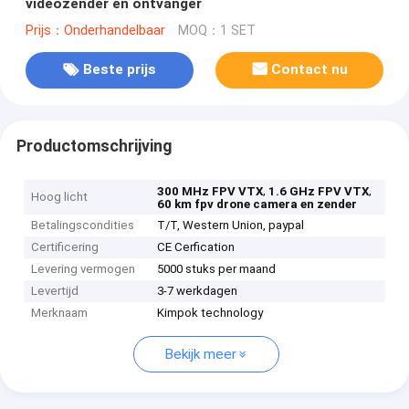
videozender en ontvanger
Prijs：Onderhandelbaar
MOQ：1 SET
Beste prijs
Contact nu
Productomschrijving
,
,
300 MHz FPV VTX
1.6 GHz FPV VTX
Hoog licht
60 km fpv drone camera en zender
Betalingscondities
T/T, Western Union, paypal
Certificering
CE Cerfication
Levering vermogen
5000 stuks per maand
Levertijd
3-7 werkdagen
Merknaam
Kimpok technology
Bekijk meer