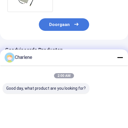
Doorgaan
Geadviseerde Producten
Charlene
2:00 AM
Good day, what product are you looking for?
1.2GHz 1080-
5.8G 4884MHz-
Anti-Interfere
1258MHz 9CH
6005MHz 64CH 2.5W
3.3G 3060M-
95dBm
VTX Schakelbare
3500Mhz 64C
Hooggevoelige
kracht
VTX Ontworpe
draadloze
25mW/400mW/800m/1500mW/2500mW
Ultra Long Ra
Beste prijs
Beste prijs
Beste pri
videoreceivermodule
UAV VTX
Vlucht