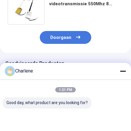
videotransmissie 550Mhz 8
kanalen
langeafstandsvideotransmitter
en -ontvanger voor FPV
Doorgaan
Geadviseerde Producten
Charlene
1:21 PM
Good day, what product are you looking for?
1.2GHz 1080-
5.8G 4884MHz-
Anti-Interfere
1258MHz 9CH
6005MHz 64CH 2.5W
3.3G 3060M-
95dBm
VTX Schakelbare
3500Mhz 64C