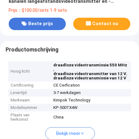
kanalen langeafstandsvideotransmitter en -
ontvanger voor FPV
Prijs：$100.00/sets 1-9 sets
Beste prijs
Contact nu
Productomschrijving
draadloze videotransmissie 550 MHz
,
Hoog licht
,
draadloze videotransmitter van 12 V
draadloze videotransmissie van 12 V
Certificering
CE Cerfication
Levertijd
3-7 werkdagen
Merknaam
Kimpok Technology
Modelnummer
KP-500TX4W
Plaats van
China
herkomst
Bekijk meer