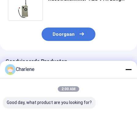
Range met 5 Watt RF-vermogen en
0.9Ghz/1.2Ghz/1.3Ghz frequentie
Doorgaan
Geadviseerde Producten
Charlene
2:00 AM
Good day, what product are you looking for?
1.2GHz 1080-
5.8G 4884MHz-
Anti-Interfere
1258MHz 9CH
6005MHz 64CH 2.5W
3.3G 3060M-
95dBm
VTX Schakelbare
3500Mhz 64C
Hooggevoelige
kracht
VTX Ontworpe