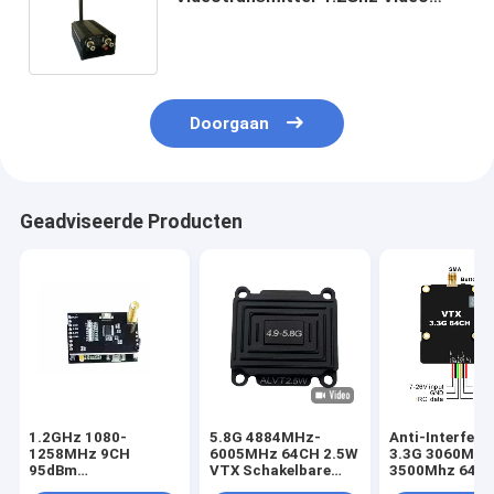
Audio Sender met 2000mW Output
Power en 2W Video Input
Doorgaan
Geadviseerde Producten
1.2GHz 1080-
5.8G 4884MHz-
Anti-Interfere
1258MHz 9CH
6005MHz 64CH 2.5W
3.3G 3060M-
95dBm
VTX Schakelbare
3500Mhz 64C
Hooggevoelige
kracht
VTX Ontworpe