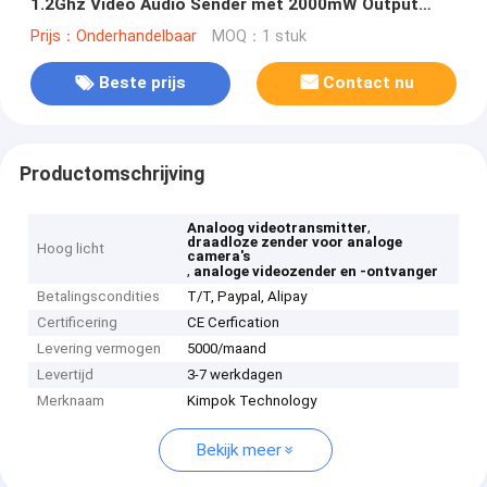
1.2Ghz Video Audio Sender met 2000mW Output
Power en 2W Video Input
Prijs：Onderhandelbaar
MOQ：1 stuk
Beste prijs
Contact nu
Productomschrijving
,
Analoog videotransmitter
draadloze zender voor analoge
Hoog licht
camera's
,
analoge videozender en -ontvanger
Betalingscondities
T/T, Paypal, Alipay
Certificering
CE Cerfication
Levering vermogen
5000/maand
Levertijd
3-7 werkdagen
Merknaam
Kimpok Technology
Bekijk meer