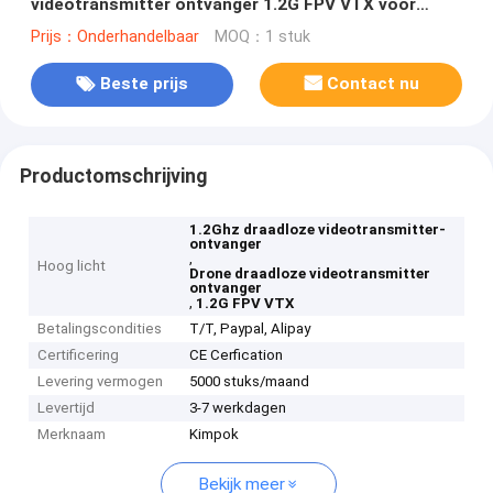
videotransmitter ontvanger 1.2G FPV VTX voor
drone
Prijs：Onderhandelbaar
MOQ：1 stuk
Beste prijs
Contact nu
Productomschrijving
1.2Ghz draadloze videotransmitter-
ontvanger
,
Hoog licht
Drone draadloze videotransmitter
ontvanger
,
1.2G FPV VTX
Betalingscondities
T/T, Paypal, Alipay
Certificering
CE Cerfication
Levering vermogen
5000 stuks/maand
Levertijd
3-7 werkdagen
Merknaam
Kimpok
Bekijk meer