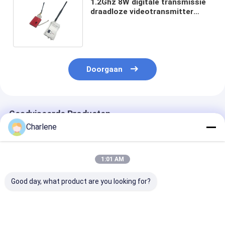
1.2Ghz 8W digitale transmissie
draadloze videotransmitter
ontvanger 1.2G FPV VTX voor
drone
Doorgaan
Geadviseerde Producten
Charlene
1:01 AM
Good day, what product are you looking for?
1.2GHz 1080-
5.8G 4884MHz-
Anti-Interfere
1258MHz 9CH
6005MHz 64CH 2.5W
3.3G 3060M-