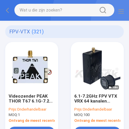
FPV-VTX
(321)
Videozender PEAK
6.1-7.2GHz FPV VTX
THOR T67 6.1G-7.2G
VRX 64 kanalen
3W 64 Kanalen 6-7G
ALV5000AC 6-7G
Prijs:
Onderhandelbaar
Prijs:
Onderhandelbaar
FPV VTX
Gedaan Videozender
MOQ:
1
MOQ:
100
en -ontvanger
Ontvang de meest recente Prijs
Ontvang de meest recente Prij