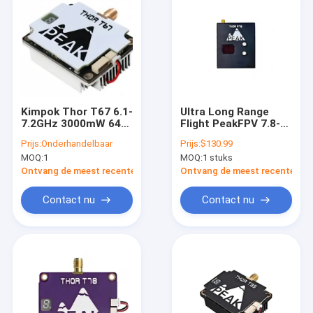
Kimpok Thor T67 6.1-
Ultra Long Range
7.2GHz 3000mW 64
Flight PeakFPV 7.8-
Kanaals FPV VTX
8G R78 VRX Drone
Prijs:
Onderhandelbaar
Prijs:
$130.99
Videosender voor
Accessory Video
MOQ:
1
MOQ:
1 stuks
Dronegebruik op
Receiver FPV VRX
Lange Afstand
Onderdelen
Ontvang de meest recente Prijs
Ontvang de meest recente Prij
7200MHz- 8000MHz
40CH
Contact nu
Contact nu
Beeldoverdracht
Lage Latency
Shenzhen Made
Thuis
Producten
Over ons