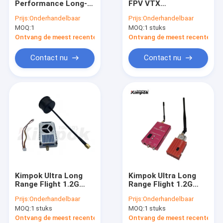
Performance Long-
FPV VTX
De videoontvanger van COFDM
Range FPV VTX met
Videotransmitter
Prijs:
Onderhandelbaar
Prijs:
Onderhandelbaar
Superieure
voor Racing Drones
MOQ:
Rf-Antenne
1
MOQ:
1 stuks
Signaalpenetratie
met Lange Afstand
voor Uitgebreide
en Hoge SNR
Ontvang de meest recente Prijs
Ontvang de meest recente Prij
Dekking
Contact nu
Contact nu
Kimpok Ultra Long
Kimpok Ultra Long
Range Flight 1.2G
Range Flight 1.2G
1080MHz-1360MHz
1080MHz-1360MHz
Prijs:
Onderhandelbaar
Prijs:
Onderhandelbaar
10W VTX Drone
8W VTX Drone
MOQ:
1 stuks
MOQ:
1 stuks
Accessoire
Accessoire
Videozender
Videozender FPV
Ontvang de meest recente Prijs
Ontvang de meest recente Prij