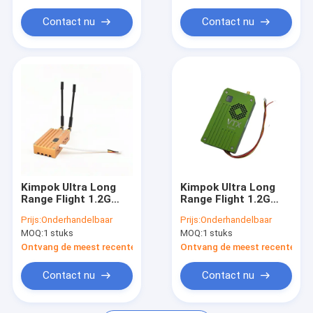
Schakelbaar
VTX 8CH
Vermogen
Beeldtransmissie
Contact nu
Contact nu
1W/2.5W/5W, 7.5W,
Shenzhen Gemaakt
10W FPV VTX 9CH
Beeldtransmissie
Shenzhen Gemaakt
Kimpok Ultra Long
Kimpok Ultra Long
Range Flight 1.2G
Range Flight 1.2G
1080MHz-1360MHz
1080MHz-1360MHz
Prijs:
Onderhandelbaar
Prijs:
Onderhandelbaar
8W VTX Drone
8W VTX Drone
MOQ:
1 stuks
MOQ:
1 stuks
Accessoire
Accessoire
Videozender FPV
Videozender FPV
Ontvang de meest recente Prijs
Ontvang de meest recente Prij
VTX 8CH
VTX 8CH
Beeldtransmissie
Beeldtransmissie
Contact nu
Contact nu
Shenzhen Gemaakt
Shenzhen Gemaakt