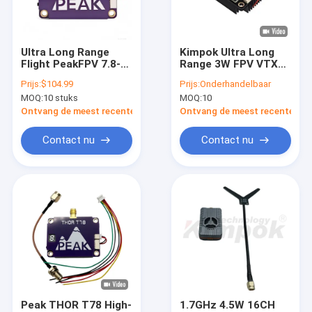
Fabrieksreis
Kwaliteitscontrole
Ultra Long Range
Kimpok Ultra Long
Flight PeakFPV 7.8-
Range 3W FPV VTX
Contacteer ons
8G Thor T78 3W VTX
Videotransmitter
Prijs:
$104.99
Prijs:
Onderhandelbaar
Drone Accessoire
met 64CH Lage
MOQ:
10 stuks
MOQ:
10
Videozender
Latentie en
Vraag een offerte aan
Schakelbaar
Instelbaar Vermogen
Ontvang de meest recente Prijs
Ontvang de meest recente Prij
Vermogen
25mW\200mW\800mW\1000mW\3000mW
Contact nu
Contact nu
FPV VTX 7200MHz-
8000MHz 40CH
FPV-VTX
Beeldtransmissie
Lage Latentie
De videozender van FPV
Analoog videotransmitter
IP Mesh-radio
De Videozender van COFDM
Peak THOR T78 High-
1.7GHz 4.5W 16CH