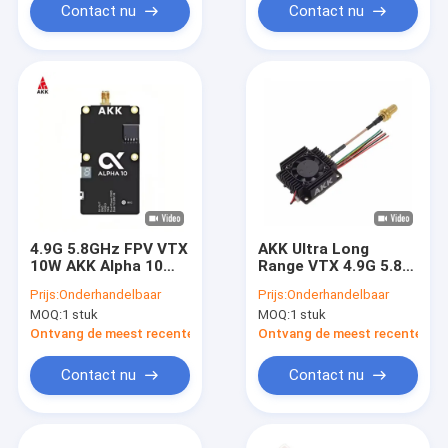
Contact nu
Contact nu
4.9G 5.8GHz FPV VTX
AKK Ultra Long
10W AKK Alpha 10
Range VTX 4.9G 5.8G
80CH 10 Watt Drone
3W tot 20 km FPV
Prijs:
Onderhandelbaar
Prijs:
Onderhandelbaar
Videozender TBS
VTX Drone Video
MOQ:
1 stuk
MOQ:
1 stuk
Transmission 80CHs
Ontvang de meest recente Prijs
Ontvang de meest recente Prij
Contact nu
Contact nu