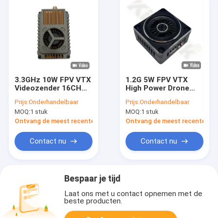
3.3GHz 10W FPV VTX
1.2G 5W FPV VTX
Videozender 16CH
High Power Drone
40km Ultra Lange
Video Transmitter
Prijs:
Onderhandelbaar
Prijs:
Onderhandelbaar
Afstand
1.5Ghz UAV VTX
MOQ:
1 stuk
MOQ:
1 stuk
Module 9CH
Ontvang de meest recente Prijs
Ontvang de meest recente Prij
Contact nu
Contact nu
Bespaar je tijd
Laat ons met u contact opnemen met de
beste producten.