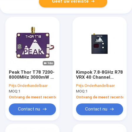
Geef uw vereiste
Peak Thor T78 7200-
Kimpok 7.8-8GHz R78
8000MHz 3000mW 40
VRX 40 Channel
Channel FPV VTX
Video Receiver
Prijs:
Onderhandelbaar
Prijs:
Onderhandelbaar
Video Transmitter
Module met lage
MOQ:
1
MOQ:
1
voor drones met
latentie voor
schakelbare stroom
langeafstands FPV
Ontvang de meest recente Prijs
Ontvang de meest recente Prij
Contact nu
Contact nu