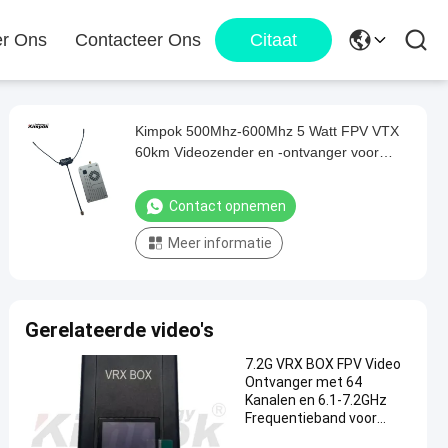
r Ons
Contacteer Ons
Citaat
Kimpok 500Mhz-600Mhz 5 Watt FPV VTX
60km Videozender en -ontvanger voor
drone met lange afstand
Contact opnemen
Meer informatie
Gerelateerde video's
7.2G VRX BOX FPV Video
Ontvanger met 64
Kanalen en 6.1-7.2GHz
Frequentieband voor
Stabiele Drone