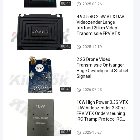
Transmissie
FPV-VTX
00:44
2025-09-26
4.9G 5.8G 2.5W VTX UAV
Videozender Lange
afstand 20km Video
Transmissie FPV VTX
voor RC Drone
FPV-VTX
00:40
2025-12-19
2.2G Drone Video
Transmissie Ontvanger
Hoge Gevoeligheid Stabiel
Signaal
Analoog videotransmitter
00:40
2026-07-23
10W High Power 3.3G VTX
UAV Videozender 3.3Ghz
FPV VTX Ondersteuning
IRC Tramp Protocol RC
Drone
Analoog videotransmitter
00:38
2025-10-27