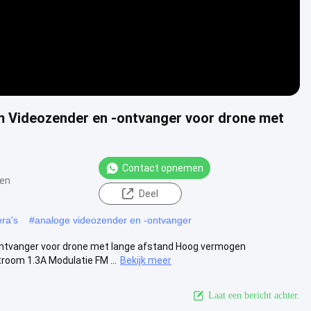
Videozender en -ontvanger voor drone met
Contact opnemen
en
Deel
ra's
#
analoge videozender en -ontvanger
tvanger voor drone met lange afstand Hoog vermogen
oom 1.3A Modulatie FM ...
Bekijk meer
Laat een bericht achter.