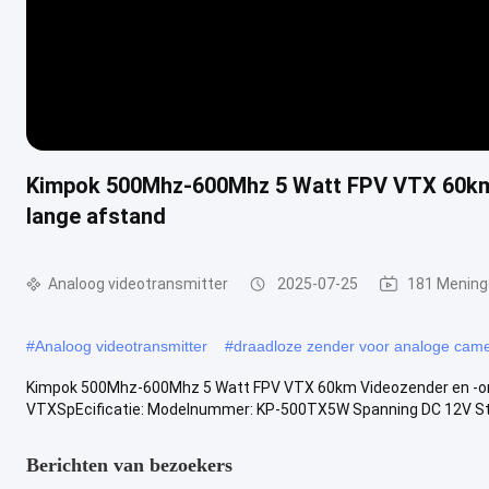
Kimpok 500Mhz-600Mhz 5 Watt FPV VTX 60km 
lange afstand
Analoog videotransmitter
2025-07-25
181 Mening
#
Analoog videotransmitter
#
draadloze zender voor analoge came
Kimpok 500Mhz-600Mhz 5 Watt FPV VTX 60km Videozender en -on
VTXSpEcificatie: Modelnummer: KP-500TX5W Spanning DC 12V Str
Berichten van bezoekers